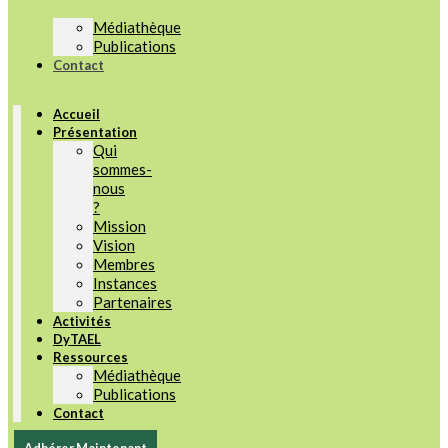
Médiathèque
Publications
Contact
Accueil
Présentation
Qui
sommes-
nous
?
Mission
Vision
Membres
Instances
Partenaires
Activités
DyTAEL
Ressources
Médiathèque
Publications
Contact