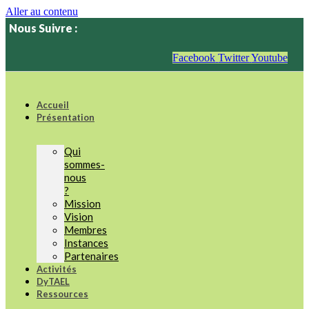
Aller au contenu
Nous Suivre :
Facebook
Twitter
Youtube
Accueil
Présentation
Qui
sommes-
nous
?
Mission
Vision
Membres
Instances
Partenaires
Activités
DyTAEL
Ressources