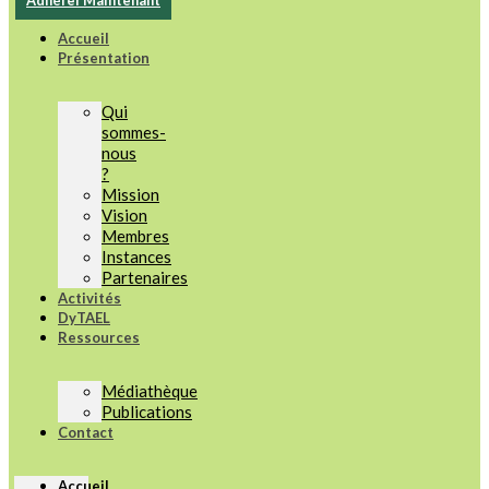
Adhérer Maintenant
Accueil
Présentation
Qui
sommes-
nous
?
Mission
Vision
Membres
Instances
Partenaires
Activités
DyTAEL
Ressources
Médiathèque
Publications
Contact
Accueil