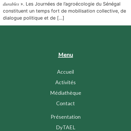
𝑑𝑢𝑟𝑎𝑏𝑙𝑒𝑠 ». Les Journées de l’agroécologie du Sénégal
constituent un temps fort de mobilisation collective, de
dialogue politique et de […]
Menu
Accueil
Activités
Médiathèque
Contact
Présentation
DyTAEL