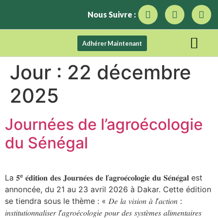
Nous Suivre :
Adhérer Maintenant
Jour :
22 décembre
2025
Journées de l’agroécologie
du Sénégal
La 𝟓ᵉ 𝐞́𝐝𝐢𝐭𝐢𝐨𝐧 𝐝𝐞𝐬 𝐉𝐨𝐮𝐫𝐧𝐞́𝐞𝐬 𝐝𝐞 𝐥’𝐚𝐠𝐫𝐨𝐞́𝐜𝐨𝐥𝐨𝐠𝐢𝐞 𝐝𝐮 𝐒𝐞́𝐧𝐞́𝐠𝐚𝐥 est
annoncée, du 21 au 23 avril 2026 à Dakar. Cette édition
se tiendra sous le thème : « 𝐷𝑒 𝑙𝑎 𝑣𝑖𝑠𝑖𝑜𝑛 𝑎̀ 𝑙’𝑎𝑐𝑡𝑖𝑜𝑛 :
𝑖𝑛𝑠𝑡𝑖𝑡𝑢𝑡𝑖𝑜𝑛𝑛𝑎𝑙𝑖𝑠𝑒𝑟 𝑙’𝑎𝑔𝑟𝑜𝑒́𝑐𝑜𝑙𝑜𝑔𝑖𝑒 𝑝𝑜𝑢𝑟 𝑑𝑒𝑠 𝑠𝑦𝑠𝑡𝑒̀𝑚𝑒𝑠 𝑎𝑙𝑖𝑚𝑒𝑛𝑡𝑎𝑖𝑟𝑒𝑠