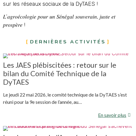
sur les réseaux sociaux de la DyTAES !
𝐿’𝑎𝑔𝑟𝑜𝑒́𝑐𝑜𝑙𝑜𝑔𝑖𝑒 𝑝𝑜𝑢𝑟 𝑢𝑛 𝑆𝑒́𝑛𝑒́𝑔𝑎𝑙 𝑠𝑜𝑢𝑣𝑒𝑟𝑎𝑖𝑛, 𝑗𝑢𝑠𝑡𝑒 𝑒𝑡
𝑝𝑟𝑜𝑠𝑝𝑒̀𝑟𝑒 !
DERNIÈRES ACTIVITÉS
Les JAES plébiscitées : retour sur le
bilan du Comité Technique de la
DyTAES
Le jeudi 22 mai 2026, le comité technique de la DyTAES s’est
réuni pour la 9e session de l’année, au…
En savoir plus