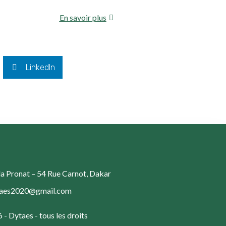
En savoir plus
LinkedIn
a Pronat – 54 Rue Carnot, Dakar
taes2020@gmail.com
- Dytaes - tous les droits