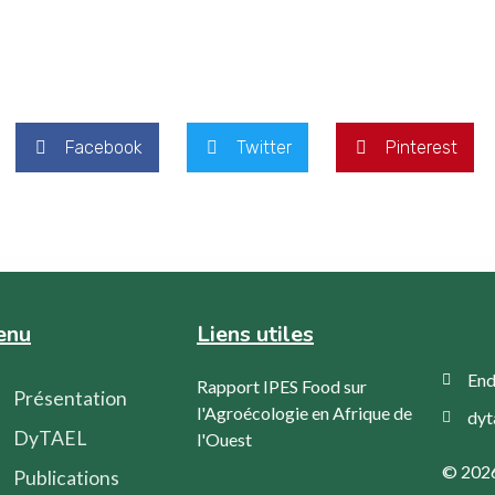
Facebook
Twitter
Pinterest
enu
Liens utiles
End
Rapport IPES Food sur
Présentation
l'Agroécologie en Afrique de
dy
DyTAEL
l'Ouest
© 2026 
Publications