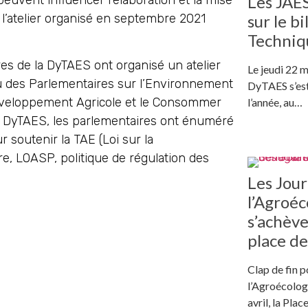
Les JAES
peuvent influencer l’élaboration et la mise
 l’atelier organisé en septembre 2021
sur le b
Techniq
es de la DyTAES ont organisé un atelier
Le jeudi 22 m
au des Parlementaires sur l’Environnement
DyTAES s’est
éveloppement Agricole et le Consommer
l’année, au…
a DyTAES, les parlementaires ont énuméré
 soutenir la TAE (Loi sur la
aire, LOASP, politique de régulation des
Les Jou
l’Agroéc
s’achève
place de
Clap de fin p
l’Agroécolog
avril, la Plac