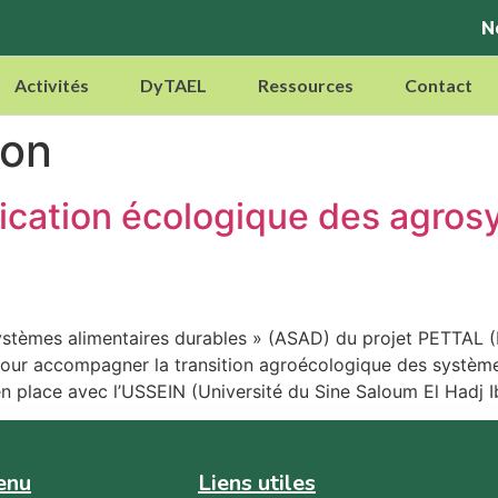
N
Activités
DyTAEL
Ressources
Contact
ion
ification écologique des agro
ystèmes alimentaires durables » (ASAD) du projet PETTAL 
pour accompagner la transition agroécologique des systèmes al
n place avec l’USSEIN (Université du Sine Saloum El Hadj 
enu
Liens utiles